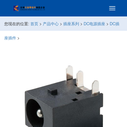
您现在的位置:
首页
>
产品中心
>
插座系列
>
DC电源插座
>
DC插
座插件
>