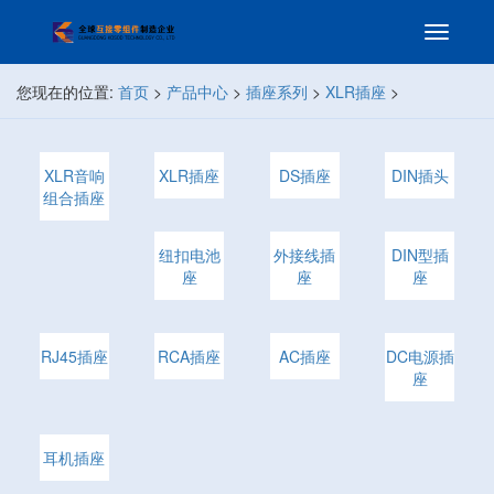
您现在的位置:
首页
>
产品中心
>
插座系列
>
XLR插座
>
XLR音响
XLR插座
DS插座
DIN插头
组合插座
纽扣电池
外接线插
DIN型插
座
座
座
RJ45插座
RCA插座
AC插座
DC电源插
座
耳机插座