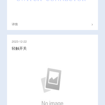
详情
>
2023-12-22
轻触开关