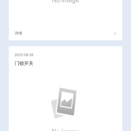
详情
>
2023-08-28
门锁开关