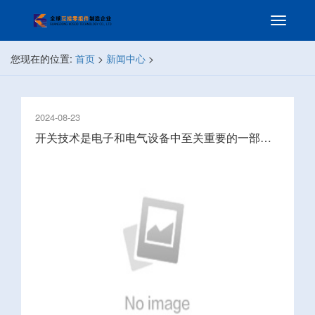
您现在的位置:
首页
>
新闻中心
>
2024-08-23
开关技术是电子和电气设备中至关重要的一部分，它涉及控制电路的连接和断开