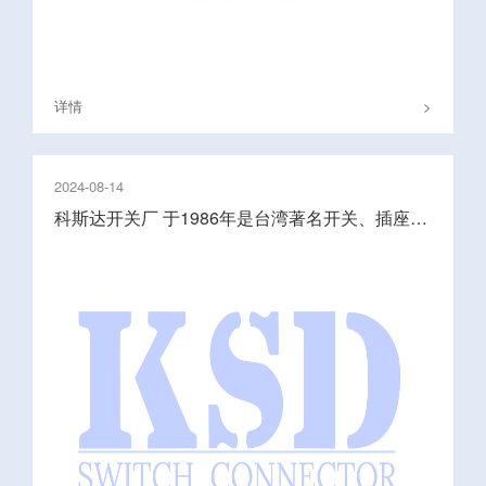
详情
>
2024-08-14
科斯达开关厂 于1986年是台湾著名开关、插座、连接器制造商