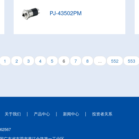
PJ-43502PM
1
2
3
4
5
6
7
8
...
552
553
|
|
|
关于我们
产品中心
新闻中心
投资者关系
662567
国广东省东莞市黄江合路第一工业区