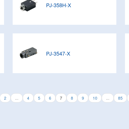
PJ-358H-X
PJ-3547-X
2
...
4
5
6
7
8
9
10
...
85